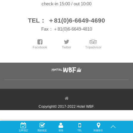
check-in 15:00 / out 10:00
TEL： ＋81(0)6-6649-4690
Fax：＋81(0)6-6649-4810
Facebook
Twitter
Tripadvisor
Copyright© 2017-2022 Hotel WBF.
立即預訂
我的預定
登陸
TEL
到達指引