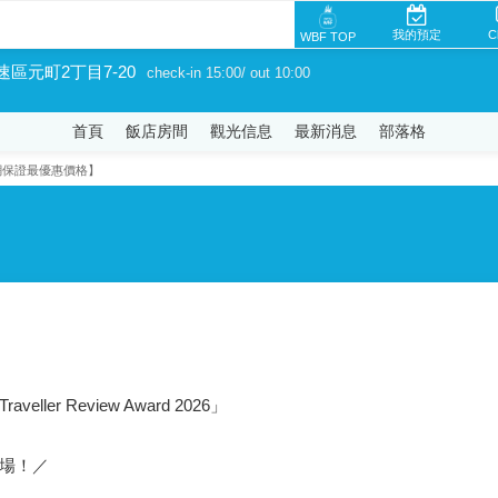
我的預定
C
WBF TOP
速區元町2丁目7-20
check-in 15:00/ out 10:00
首頁
飯店房間
觀光信息
最新消息
部落格
網保證最優惠價格】
eller Review Award 2026」
場！／