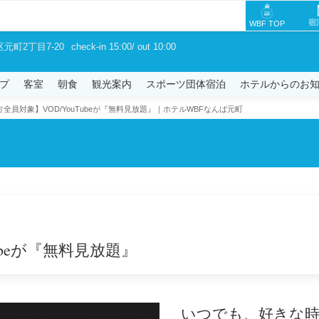
宿
WBF TOP
区元町2丁目7-20
check-in 15:00/ out 10:00
プ
客室
朝食
観光案内
スポーツ団体宿泊
ホテルからのお
全員対象】VOD/YouTubeが『無料見放題』｜ホテルWBFなんば元町
ubeが『無料見放題』
いつでも、好きな