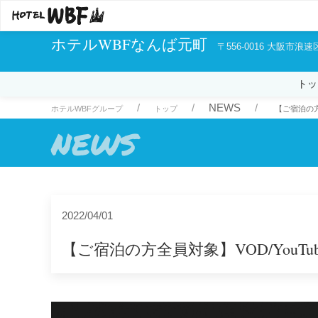
ホテルWBFなんば元町
〒556-0016 大阪市浪速
トッ
NEWS
ホテルWBFグループ
トップ
【ご宿泊の方
NEWS
2022/04/01
【ご宿泊の方全員対象】VOD/YouT