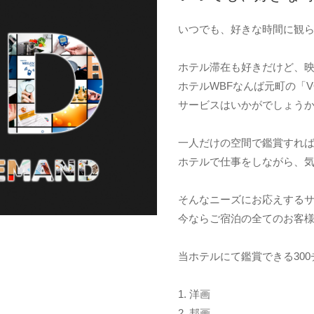
いつでも、好きな時間に観
ホテル滞在も好きだけど、
ホテルWBFなんば元町の「V
サービスはいかがでしょう
一人だけの空間で鑑賞すれ
ホテルで仕事をしながら、
そんなニーズにお応えするサー
今ならご宿泊の全てのお客
当ホテルにて鑑賞できる30
1. 洋画
2. 邦画